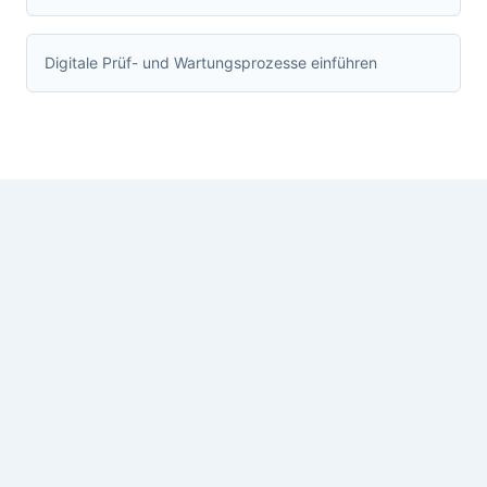
Digitale Prüf- und Wartungsprozesse einführen
Projekt oder technische
Frage
Eine kurze Beschreibung reicht für den
Anfang. Ich schaue mir die Situation an und